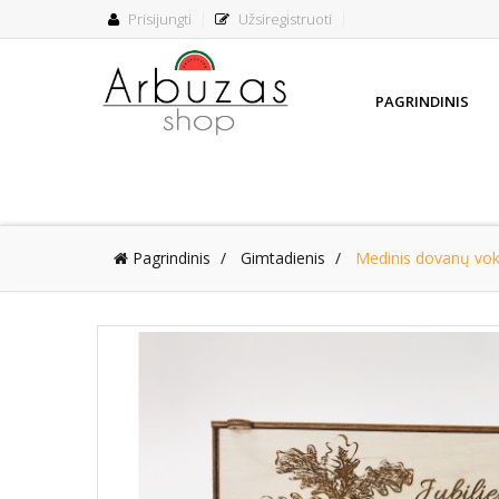
Prisijungti
Užsiregistruoti
PAGRINDINIS
Pagrindinis
Gimtadienis
Medinis dovanų vokel