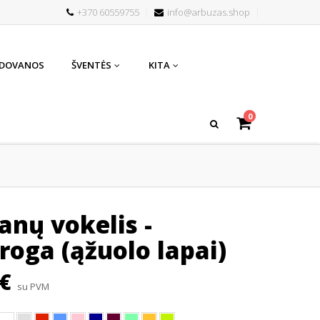
+370 60559755
info@arbuzas.shop
 DOVANOS
ŠVENTĖS
KITA
0
anų vokelis -
proga (ąžuolo lapai)
 €
su PVM