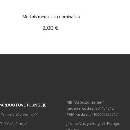
Medinis medalis su nominacija
ĮDĖTI Į KREPŠELĮ
2,00 €
MB "Arbūzo namai"
PARDUOTUVĖ
PLUNGĖJE
Įmonės kodas:
304151312
PVM kodas:
LT100009855717
J. Tumo-Vaižganto g. 99,
J.Tumo-Vaižganto g. 99, Plungė,
LT-90143, Plungė
Lietuva