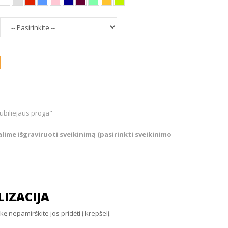
Jubiliejaus proga"
ime išgraviruoti sveikinimą (pasirinkti sveikinimo
IZACIJA
 nepamirškite jos pridėti į krepšelį.