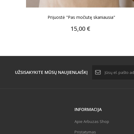
Prijuostė "Pas močiutę skaniausia"
ĮDĖTI Į KREPŠELĮ
15,00 €
UŽSISAKYKITE MŪSŲ
NAUJIENLAIŠKĮ
INFORMACIJA
Apie Arbuzas Shop
Pristatymas