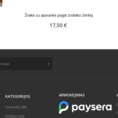
Žvakė su apyranke pagal zodiako ženklą
ĮDĖTI Į KREPŠELĮ
17,50 €
APMOKĖJIMAS
KATEGORIJOS
Vestuvės (44)
Krikštas (26)