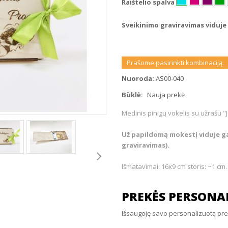
Raištelio spalva
Sveikinimo graviravimas viduje
Prašome pasirinkti kombinaciją.
Nuoroda:
AS00-040
Būklė:
Nauja prekė
Medinis pinigų vokelis su užrašu "
Už papildomą mokestį viduje gal
graviravimas).
Išmatavimai: 16x9 cm storis: ~1 cm.
PREKĖS PERSONAL
Išsaugoję savo personalizuotą prekę