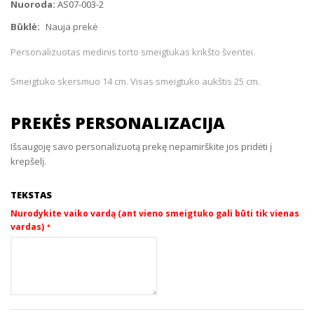
Nuoroda:
AS07-003-2
Būklė:
Nauja prekė
Personalizuotas medinis torto smeigtukas krikšto šventei.
Smeigtuko skersmuo 14 cm. Visas smeigtuko aukštis 25 cm.
PREKĖS PERSONALIZACIJA
Išsaugoję savo personalizuotą prekę nepamirškite jos pridėti į
krepšelį.
TEKSTAS
Nurodykite vaiko vardą (ant vieno smeigtuko gali būti tik vienas
vardas)
*