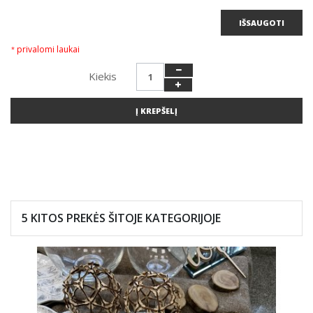
IŠSAUGOTI
privalomi laukai
*
Kiekis
Į KREPŠELĮ
5 KITOS PREKĖS ŠITOJE
KATEGORIJOJE