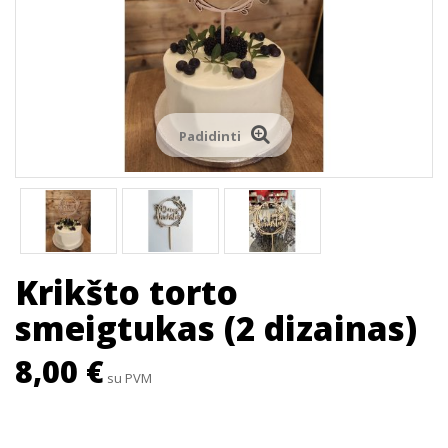
Padidinti
Krikšto torto
smeigtukas (2 dizainas)
8,00 €
su PVM