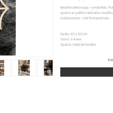
Medinė dekoracija - voratinklis.
Pui
spalva ar palikti natūralios medžio 
mažiausiems - net flomasteriais.
Dydis: 9,5 x 9,5 cm
Storis: 3-4 mm
Spalva: natūrali medžio
Kie