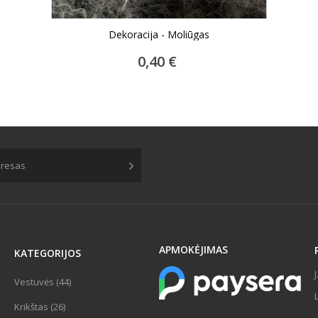
Dekoracija - Moliūgas
ĮDĖTI Į KREPŠELĮ
0,40 €
APMOKĖJIMAS
KATEGORIJOS
Vestuvės (44)
Krikštas (26)