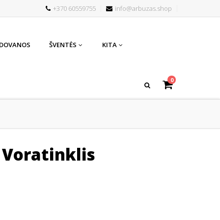
+370 60559755
info@arbuzas.shop
 DOVANOS
ŠVENTĖS
KITA
0
 Voratinklis