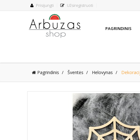
Prisijungti
Užsiregistruoti
PAGRINDINIS
Pagrindinis
Šventės
Helovynas
Dekoracij