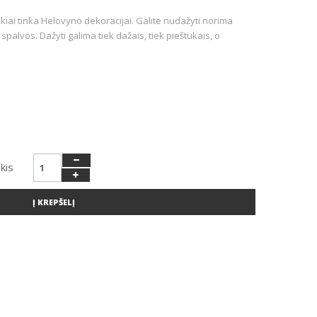
kiai tinka Helovyno dekoracijai. Galite nudažyti norima
spalvos. Dažyti galima tiek dažais, tiek pieštukais, o
kis
Į KREPŠELĮ