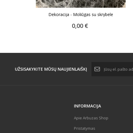
Dekoracija - Moliūgas su skrybele
ĮDĖTI Į KREPŠELĮ
0,00 €
UŽSISAKYKITE MŪSŲ
NAUJIENLAIŠKĮ
INFORMACIJA
Apie Arbuzas Shop
Pristatymas