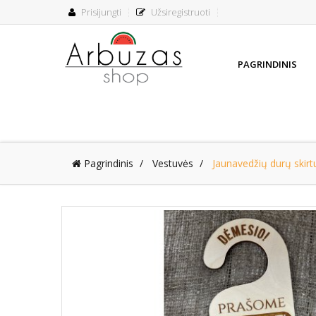
Prisijungti
Užsiregistruoti
PAGRINDINIS
Pagrindinis
Vestuvės
Jaunavedžių durų skirt