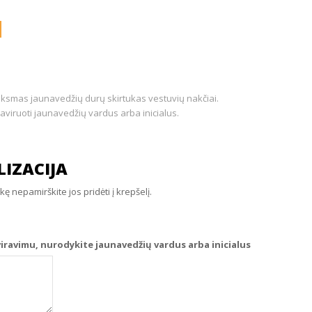
inksmas jaunavedžių durų skirtukas vestuvių nakčiai.
raviruoti jaunavedžių vardus arba inicialus.
IZACIJA
 nepamirškite jos pridėti į krepšelį.
viravimu, nurodykite jaunavedžių vardus arba inicialus