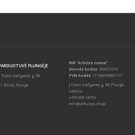
MB "Arbūzo namai"
PARDUOTUVĖ
PLUNGĖJE
Įmonės kodas:
304151312
PVM kodas:
LT100009855717
J. Tumo-Vaižganto g. 99,
J.Tumo-Vaižganto g. 99, Plungė,
LT-90143, Plungė
Lietuva
+370 605 59755
info@arbuzas.shop