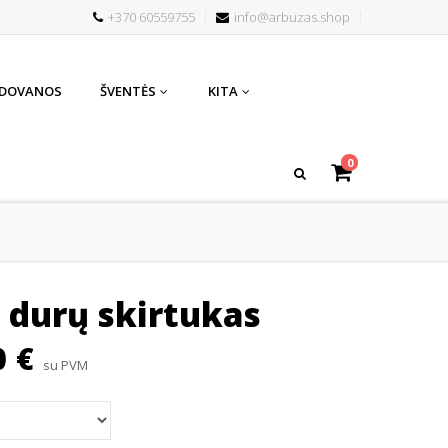
+370 60559755
info@arbuzas.shop
 DOVANOS
ŠVENTĖS
KITA
0
 durų skirtukas
0 €
su PVM