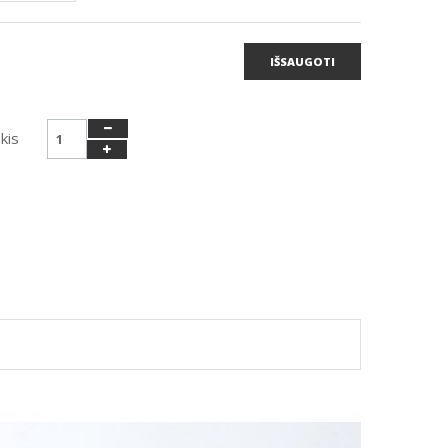
IŠSAUGOTI
kis