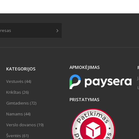
APMOKĖJIMAS
KATEGORIJOS
Vestuvės (44)
Krikštas (26)
PRISTATYMAS
Gimtadienis (72)
Namams (44)
Verslo dovanos (19)
Šventės (61)