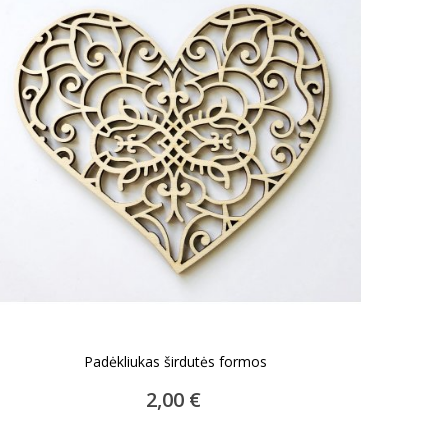
Padėkliukas širdutės formos
ĮDĖTI Į KREPŠELĮ
2,00 €