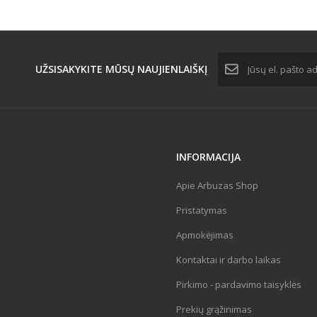
UŽSISAKYKITE MŪSŲ
NAUJIENLAIŠKĮ
INFORMACIJA
Apie Arbuzas Shop
Pristatymas
Apmokėjimas
Kontaktai ir darbo laikas
Pirkimo - pardavimo taisyklės
Prekių grąžinimas