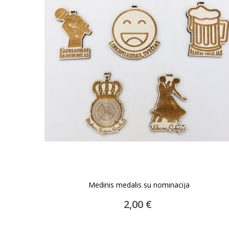
Medinis medalis su nominacija
ĮDĖTI Į KREPŠELĮ
2,00 €