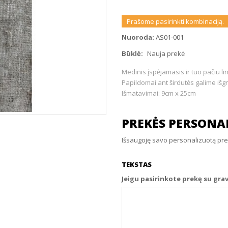
Prašome pasirinkti kombinaciją.
Nuoroda:
AS01-001
Būklė:
Nauja prekė
Medinis įspėjamasis ir tuo pačiu l
Papildomai ant širdutės galime išg
Išmatavimai: 9cm x 25cm
PREKĖS PERSONAL
Išsaugoję savo personalizuotą prekę
TEKSTAS
Jeigu pasirinkote prekę su gra